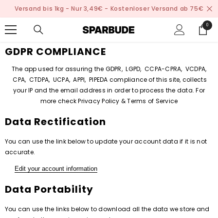
Versand bis 1kg - Nur 3,49€ - Kostenloser Versand ab 75€
0 Artik
0
GDPR COMPLIANCE
The app used for assuring the GDPR, LGPD, CCPA-CPRA, VCDPA,
CPA, CTDPA, UCPA, APPI, PIPEDA compliance of this site, collects
your IP and the email address in order to process the data. For
more check Privacy Policy & Terms of Service
Data Rectification
You can use the link below to update your account data if it is not
accurate.
Edit your account information
Data Portability
You can use the links below to download all the data we store and